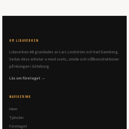
OM LIDAVERKEN
Lidaverken AB grundades av Lars Lindström och Karl Dannberg.
Sedan dess arbetar vi med svets, smide och stålkonstruktioner
på Hisingen i Göteborg.
Läs om företaget →
NAVIGERING
Hem
Tjänster
Företaget